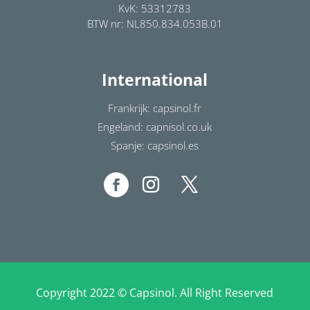
KvK: 53312783
BTW nr: NL850.834.053B.01
International
Frankrijk: capsinol.fr
Engeland: capnisol.co.uk
Spanje: capsinol.es
Copyright 2022 © Capsinol. All Right Reserved