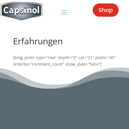
Shop
Erfahrungen
[blog_posts type=”row” depth=”3″ cat=”21″ posts=”40″
orderby=”comment_count” show_date=”false”]